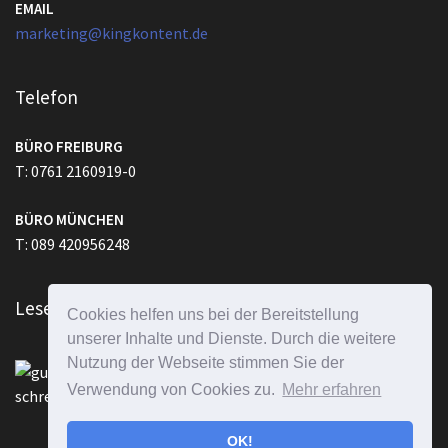
EMAIL
marketing@kingkontent.de
Telefon
BÜRO FREIBURG
T: 0761 2160919-0
BÜRO MÜNCHEN
T: 089 420956248
Lesen Sie auch
Cookies helfen uns bei der Bereitstellung
unserer Inhalte und Dienste. Durch die weitere
Nutzung der Webseite stimmen Sie der
Mit guten Reden die Welt verändern
Verwendung von Cookies zu.
Mehr erfahren
OK!