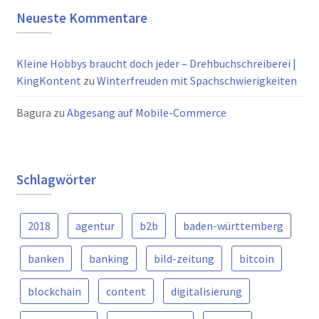
Neueste Kommentare
Kleine Hobbys braucht doch jeder – Drehbuchschreiberei |
KingKontent
zu
Winterfreuden mit Spachschwierigkeiten
Bagura
zu
Abgesang auf Mobile-Commerce
Schlagwörter
2018
agentur
b2b
baden-württemberg
banken
banking
bild-zeitung
bitcoin
blockchain
content
digitalisierung