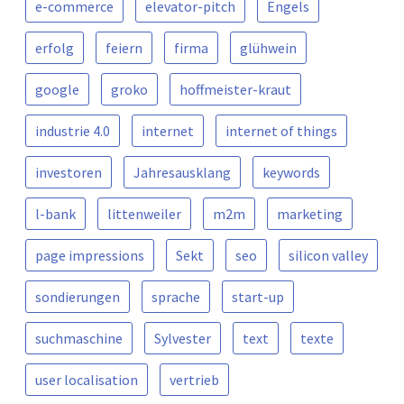
e-commerce
elevator-pitch
Engels
erfolg
feiern
firma
glühwein
google
groko
hoffmeister-kraut
industrie 4.0
internet
internet of things
investoren
Jahresausklang
keywords
l-bank
littenweiler
m2m
marketing
page impressions
Sekt
seo
silicon valley
sondierungen
sprache
start-up
suchmaschine
Sylvester
text
texte
user localisation
vertrieb