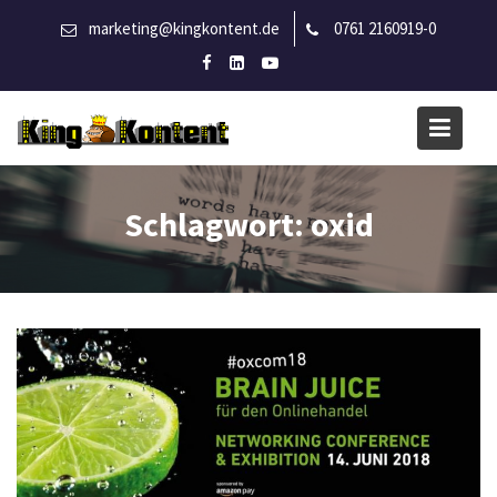
S
marketing@kingkontent.de
0761 2160919-0
k
i
p
t
o
c
o
Schlagwort:
oxid
n
t
e
n
t