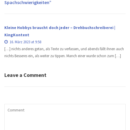
Spachschwierigkeiten”
v
i
g
a
Kleine Hobbys braucht doch jeder – Drehbuchschreiberei |
t
KingKontent
i
16. März 2023 at 9:58
o
[…] nichts anderes getan, als Texte zu verfassen, und abends fällt ihnen auch
n
nichts Besseres ein, als weiter zu tippen. Manch einer wurde schon zum […]
Leave a Comment