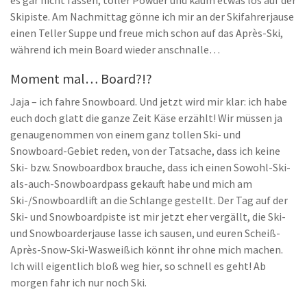
es gar nicht fassen, toller Powder und kaum etwas los auf der
Skipiste. Am Nachmittag gönne ich mir an der Skifahrerjause
einen Teller Suppe und freue mich schon auf das Après-Ski,
während ich mein Board wieder anschnalle…
Moment mal… Board?!?
Jaja – ich fahre Snowboard. Und jetzt wird mir klar: ich habe
euch doch glatt die ganze Zeit Käse erzählt! Wir müssen ja
genaugenommen von einem ganz tollen Ski- und
Snowboard-Gebiet reden, von der Tatsache, dass ich keine
Ski- bzw. Snowboardbox brauche, dass ich einen Sowohl-Ski-
als-auch-Snowboardpass gekauft habe und mich am
Ski-/Snowboardlift an die Schlange gestellt. Der Tag auf der
Ski- und Snowboardpiste ist mir jetzt eher vergällt, die Ski-
und Snowboarderjause lasse ich sausen, und euren Scheiß-
Après-Snow-Ski-Wasweißich könnt ihr ohne mich machen.
Ich will eigentlich bloß weg hier, so schnell es geht! Ab
morgen fahr ich nur noch Ski.