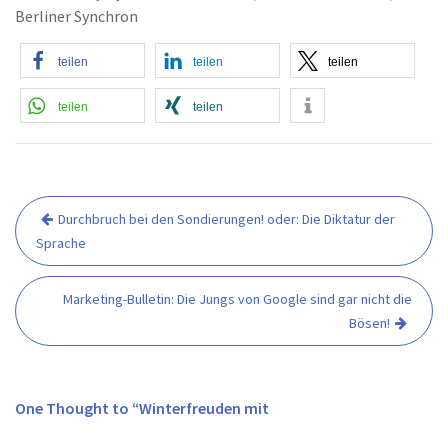
Berliner Synchron
teilen
teilen
teilen
teilen
teilen
Durchbruch bei den Sondierungen! oder: Die Diktatur der
B
Sprache
e
i
t
Marketing-Bulletin: Die Jungs von Google sind gar nicht die
r
Bösen!
a
g
s
One Thought to “Winterfreuden mit
n
a