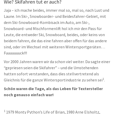
Wie? Skifahren tut er auch?
Jaja – ich mache beides, immer mal so, mal so, nach Lust und
Laune. Im Ski-, Snowboarder- und Beidesfahrer-Gebiet, mit
dem Ski-Snowboard-Kombisack im Auto, am Ski-,
Snowboard- und Mischformenlift hol ich mir den Pass für
Leute, die entweder Ski, Snowboard, beides, oder keins von
beidem fahren, die das eine fahren aber offen für das andere
sind, oder im Wechsel mit weiteren Wintersportgeräten…
Fuuuuuuuck!!!
Vor 2000 Jahren waren wir da schon viel weiter. Da sagte einer
“gepriesen seien die Skifahrer” – und die Umstehenden
hatten sofort verstanden, dass dies stellvertretend als
1
Gleichnis für die ganze Wintersportindustrie zu sehen sei
.
Schön waren die Tage, als das Leben für Textersteller
noch genauso einfach war!
1
1979 Monty Python’s Life of Brian, 1980 Arne Elsholtz,