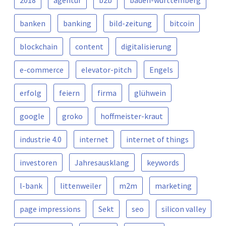
banken
banking
bild-zeitung
bitcoin
blockchain
content
digitalisierung
e-commerce
elevator-pitch
Engels
erfolg
feiern
firma
glühwein
google
groko
hoffmeister-kraut
industrie 4.0
internet
internet of things
investoren
Jahresausklang
keywords
l-bank
littenweiler
m2m
marketing
page impressions
Sekt
seo
silicon valley