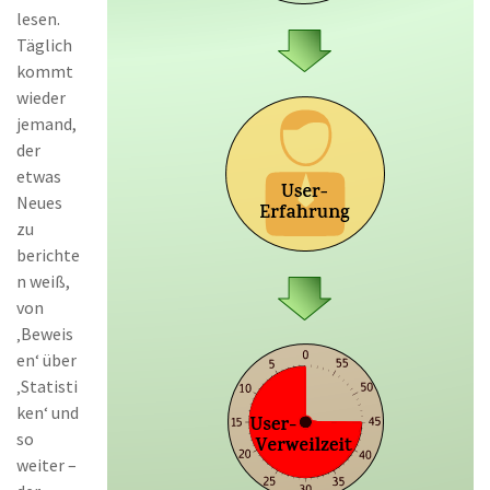
lesen.
Täglich
kommt
wieder
jemand,
der
etwas
Neues
zu
berichte
n weiß,
von
‚Beweis
en‘ über
‚Statisti
ken‘ und
so
weiter –