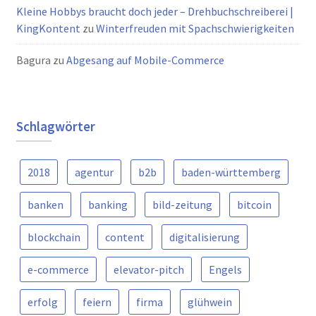
Kleine Hobbys braucht doch jeder – Drehbuchschreiberei |
KingKontent
zu
Winterfreuden mit Spachschwierigkeiten
Bagura
zu
Abgesang auf Mobile-Commerce
Schlagwörter
2018
agentur
b2b
baden-württemberg
banken
banking
bild-zeitung
bitcoin
blockchain
content
digitalisierung
e-commerce
elevator-pitch
Engels
erfolg
feiern
firma
glühwein