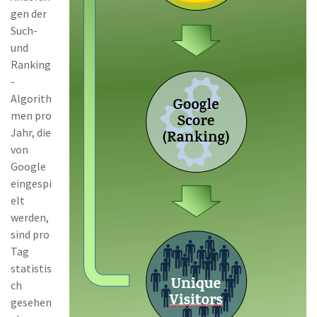
gen der
Such-
und
Ranking
-
Algorith
men pro
Jahr, die
von
Google
eingespi
elt
werden,
sind pro
Tag
statistis
ch
gesehen