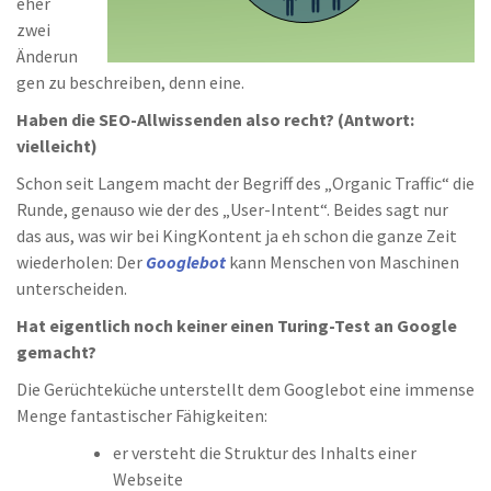
eher
zwei
Änderun
gen zu beschreiben, denn eine.
Haben die SEO-Allwissenden also recht? (Antwort:
vielleicht)
Schon seit Langem macht der Begriff des „Organic Traffic“ die
Runde, genauso wie der des „User-Intent“. Beides sagt nur
das aus, was wir bei KingKontent ja eh schon die ganze Zeit
wiederholen: Der
Googlebot
kann Menschen von Maschinen
unterscheiden.
Hat eigentlich noch keiner einen Turing-Test an Google
gemacht?
Die Gerüchteküche unterstellt dem Googlebot eine immense
Menge fantastischer Fähigkeiten:
er versteht die Struktur des Inhalts einer
Webseite