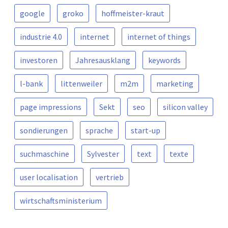
google
groko
hoffmeister-kraut
industrie 4.0
internet
internet of things
investoren
Jahresausklang
keywords
l-bank
littenweiler
m2m
marketing
page impressions
Sekt
seo
silicon valley
sondierungen
sprache
start-up
suchmaschine
Sylvester
text
texte
user localisation
vertrieb
wirtschaftsministerium