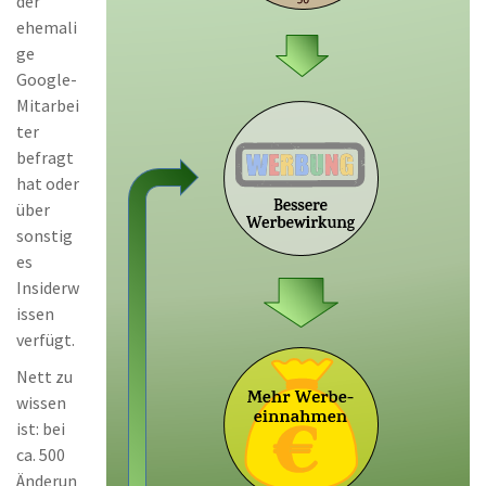
der
ehemali
ge
Google-
Mitarbei
ter
befragt
hat oder
über
sonstig
es
Insiderw
issen
verfügt.
Nett zu
wissen
ist: bei
ca. 500
Änderun