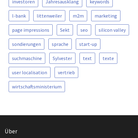
investoren
Jahresausklang
keywords
l-bank
littenweiler
m2m
marketing
page impressions
Sekt
seo
silicon valley
sondierungen
sprache
start-up
suchmaschine
Sylvester
text
texte
user localisation
vertrieb
wirtschaftsministerium
Über