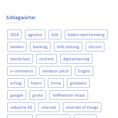
Schlagwörter
2018
agentur
b2b
baden-württemberg
banken
banking
bild-zeitung
bitcoin
blockchain
content
digitalisierung
e-commerce
elevator-pitch
Engels
erfolg
feiern
firma
glühwein
google
groko
hoffmeister-kraut
industrie 4.0
internet
internet of things